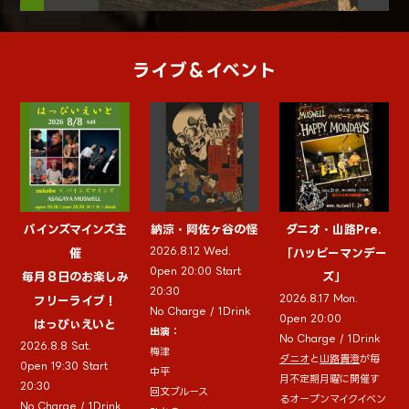
ライブ＆イベント
パインズマインズ主
納涼・阿佐ヶ谷の怪
ダニオ・山路Pre.
2026.8.12 Wed.
催
「ハッピーマンデー
0pen 20:00 Start
毎月８日のお楽しみ
ズ」
20:30
2026.8.17 Mon.
フリーライブ！
No Charge / 1Drink
0pen 20:00
はっぴぃえいと
出演：
No Charge / 1Drink
2026.8.8 Sat.
梅津
ダニオ
と
山路貴澄
が毎
0pen 19:30 Start
中平
月不定期月曜に開催す
20:30
回文ブルース
るオープンマイクイベン
No Charge / 1Drink