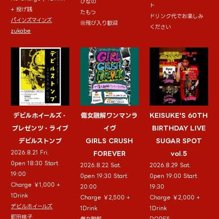
ひなの
ト
+ 投げ銭
たもつ
ドリンク代でお楽しみ
パインズマインズ
※飛び入り歓迎
ください
zukabe
デビルホイールズ・
傷女融解ワンマンラ
KEISUKE'S 60TH
プレゼンツ・ライブ
イヴ
BIRTHDAY LIVE
デビルストンプ
GIRLS CRUSH
SUGAR SPOT
2026.8.21 Fri.
FOREVER
vol.5
0pen 18:30 Start
2026.8.22 Sat.
2026.8.29 Sat.
19:00
0pen 19:30 Start
0pen 19:00 Start
Charge ￥1,000 +
20:00
19:30
1Drink
Charge ￥2,500 +
Charge ￥2,000 +
デビルホイールズ
1Drink
1Drink
町田桃子
傷女融解
DOPES